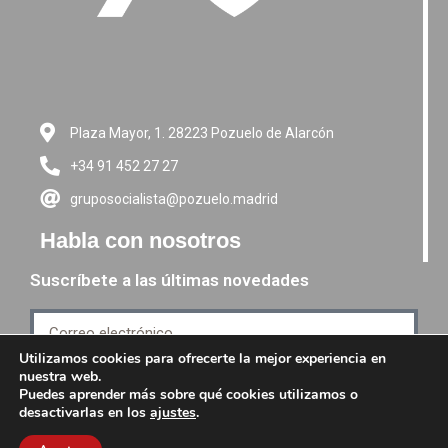
Plaza Mayor, 1. 28223 Pozuelo de Alarcón
+34 91 452 27 27
gruposocialista@pozuelo.madrid
Habla con nosotros
Suscríbete a las últimas novedades
Utilizamos cookies para ofrecerte la mejor experiencia en
nuestra web.
Suscríbete
Puedes aprender más sobre qué cookies utilizamos o
desactivarlas en los
ajustes
.