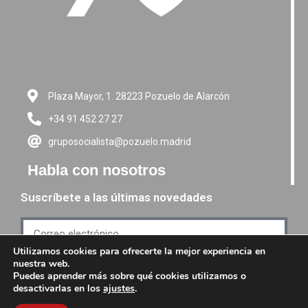
Plaza Mayor, 1. 28223 Pozuelo de Alarcón
+34 91 452 27 27
gruposocialista@pozuelo.madrid
Habla con nosotros
Suscríbete a las últimas novedades
Utilizamos cookies para ofrecerte la mejor experiencia en
nuestra web.
Suscríbete
Puedes aprender más sobre qué cookies utilizamos o
desactivarlas en los
ajustes
.