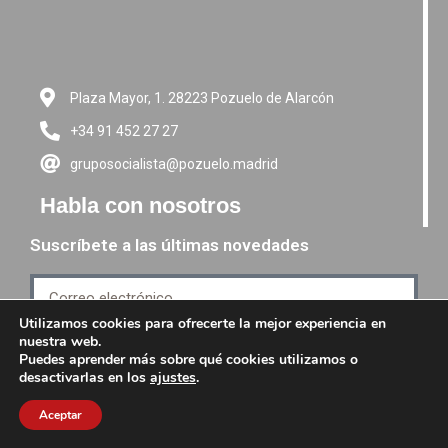
Plaza Mayor, 1. 28223 Pozuelo de Alarcón
+34 91 452 27 27
gruposocialista@pozuelo.madrid
Habla con nosotros
Suscríbete a las últimas novedades
Utilizamos cookies para ofrecerte la mejor experiencia en
nuestra web.
Suscríbete
Puedes aprender más sobre qué cookies utilizamos o
desactivarlas en los
ajustes
.
Aceptar
PSM grupo Socialista -
Política de Privacidad
-
Aviso de Cookies