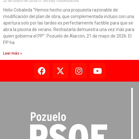
21 de mayo de 2026
No hay comentarios
Helio Cobaleda “Hemos hecho una propuesta razonable de
modificación del plan de obra, que complementada incluso con una
apertura solo por las tardes es perfectamente factible para que se
abra la piscina de verano. Rechazarla demuestra una vez más para
quien gobierna el PP”. Pozuelo de Alarcón, 21 de mayo de 2026. El
PP ha
Leer más »