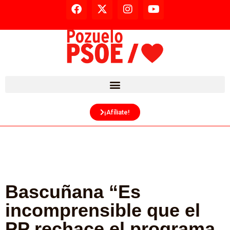
¡Afíliate!
Bascuñana “Es
incomprensible que el
PP rechace el programa