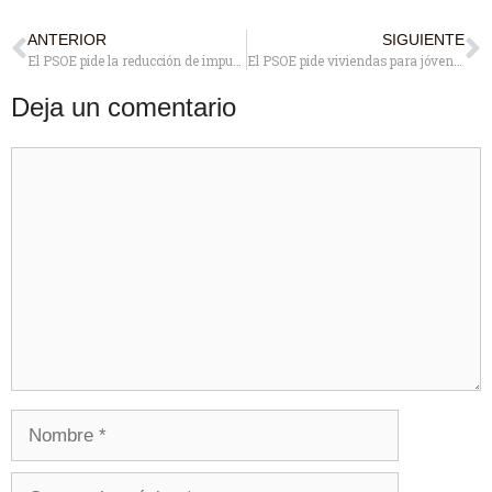
ANTERIOR
SIGUIENTE
El PSOE pide la reducción de impuestos y un programa de ayudas para impulsar las energías renovables en Pozuelo
El PSOE pide viviendas para jóvenes, mejoras en Pozuelo Pueblo y Estación y actuaciones en materia medioambiental en sus más de cien enmiendas a los presupuestos
Deja un comentario