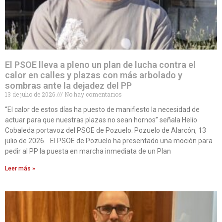
El PSOE lleva a pleno un plan de lucha contra el
calor en calles y plazas con más arbolado y
sombras ante la dejadez del PP
13 de julio de 2026
No hay comentarios
“El calor de estos días ha puesto de manifiesto la necesidad de
actuar para que nuestras plazas no sean hornos” señala Helio
Cobaleda portavoz del PSOE de Pozuelo. Pozuelo de Alarcón, 13
julio de 2026. El PSOE de Pozuelo ha presentado una moción para
pedir al PP la puesta en marcha inmediata de un Plan
Leer más »