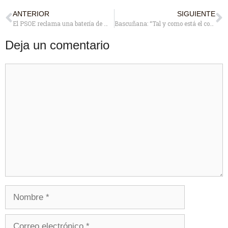
ANTERIOR
SIGUIENTE
El PSOE reclama una batería de medidas para dotar a los centros educativos de recursos frente al Covid-19.
Bascuñana: “Tal y como está el comercio de La Estación no se entiende que la obra del aparcamiento lleve parada más de un año”
Deja un comentario