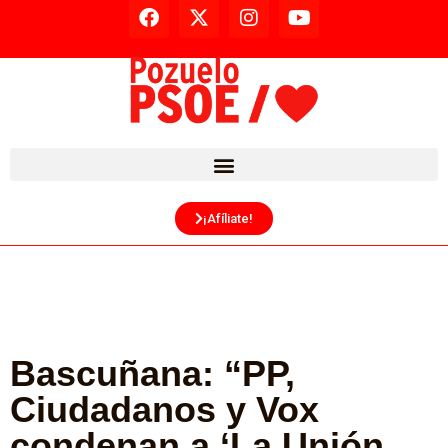
¡Afíliate!
Bascuñana: “PP,
Ciudadanos y Vox
condenan a ‘La Unión