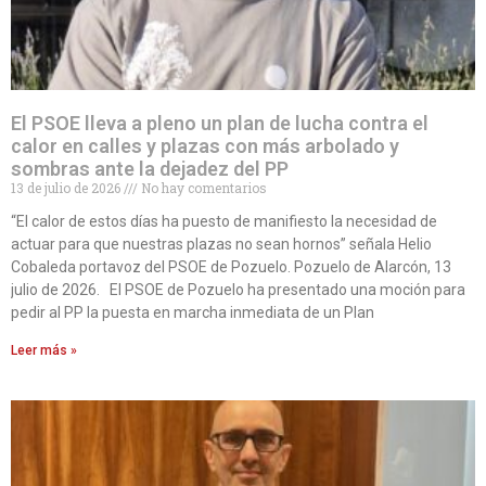
El PSOE lleva a pleno un plan de lucha contra el
calor en calles y plazas con más arbolado y
sombras ante la dejadez del PP
13 de julio de 2026
No hay comentarios
“El calor de estos días ha puesto de manifiesto la necesidad de
actuar para que nuestras plazas no sean hornos” señala Helio
Cobaleda portavoz del PSOE de Pozuelo. Pozuelo de Alarcón, 13
julio de 2026. El PSOE de Pozuelo ha presentado una moción para
pedir al PP la puesta en marcha inmediata de un Plan
Leer más »