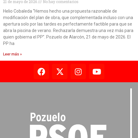
21 de mayo de 2026
No hay comentarios
Helio Cobaleda “Hemos hecho una propuesta razonable de
modificación del plan de obra, que complementada incluso con una
apertura solo por las tardes es perfectamente factible para que se
abra la piscina de verano. Rechazarla demuestra una vez más para
quien gobierna el PP”. Pozuelo de Alarcón, 21 de mayo de 2026. El
PP ha
Leer más »