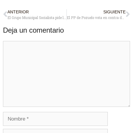
ANTERIOR
SIGUIENTE
El Grupo Municipal Socialista pide la puesta en marcha de una campaña de concienciación ciudadana para la recogida de excrementos caninos
El PP de Pozuelo vota en contra de su programa electoral de sanidad
Deja un comentario