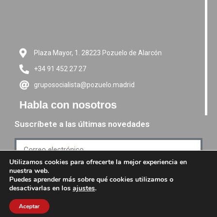
Plaza Mayor, 1. 28223 Pozuelo de Alarcón
+34 91 452 27 27
gruposocialista@pozuelo.madrid
Habla con nosotros
Suscríbete a las últimas novedades
Utilizamos cookies para ofrecerte la mejor experiencia en
nuestra web.
Suscríbete
Puedes aprender más sobre qué cookies utilizamos o
desactivarlas en los
ajustes
.
Aceptar
PSM grupo Socialista -
Política de Privacidad
-
Aviso de Cookies