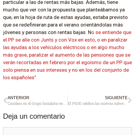
particular a las de rentas más bajas. Además, tiene
mucho que ver con la propuesta que planteábamos ya
que, en la hoja de ruta de estas ayudas, estaba previsto
que se redefinieran para el verano orientándolas más
jóvenes y personas con rentas bajas. N
o se entiende que
el PP se alíe con Junts y con Vox en esto, o en paralizar
las ayudas a los vehículos eléctricos o en algo mucho
más grave, paralizar el aumento de las pensiones que se
verán recortadas en febrero por el egoísmo de un PP que
solo piensa en sus intereses y no en los del conjunto de
los españoles”
ANTERIOR
SIGUIENTE
Cambios en el Grupo Socialista en el Ayuntamiento: Ángel Bascuñana deja la portavocía que asume Helio Cobaleda
El PSOE celebra las nuevas subvenciones para rehabilitación pero critica la falta de ayudas complementarias para Pozuelo Pueblo y La Estación
Deja un comentario