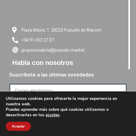
Plaza Mayor, 1. 28223 Pozuelo de Alarcón
+34 91 452 27 27
gruposocialista@pozuelo.madrid
Habla con nosotros
Suscríbete a las últimas novedades
Utilizamos cookies para ofrecerte la mejor experiencia en
nuestra web.
Suscríbete
Puedes aprender más sobre qué cookies utilizamos o
desactivarlas en los
ajustes
.
Aceptar
PSM grupo Socialista -
Política de Privacidad
-
Aviso de Cookies