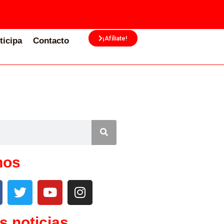
¡Afíliate!
ticipa
Contacto
nos
s noticias