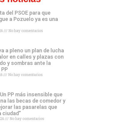
ta del PSOE para que
gue a Pozuelo ya es una
026
No hay comentarios
va a pleno un plan de lucha
alor en calles y plazas con
do y sombras ante la
l PP
026
No hay comentarios
“Un PP más insensible que
ina las becas de comedor y
jorar las pasarelas que
a ciudad”
026
No hay comentarios