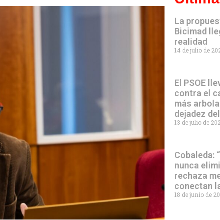
La propues
Bicimad lle
realidad
14 de julio de 2
El PSOE lle
contra el c
más arbola
dejadez de
13 de julio de 2
Cobaleda: 
nunca elim
rechaza me
conectan l
18 de junio de 2