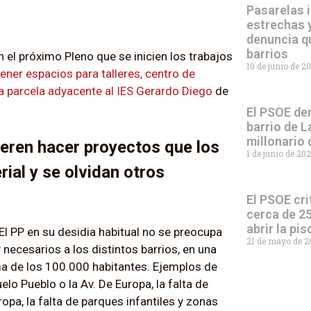
Pasarelas i
estrechas y
denuncia q
barrios
 el próximo Pleno que se inicien los trabajos
10 de junio de 2
ener espacios para talleres, centro de
la parcela adyacente al IES Gerardo Diego
de
El PSOE den
barrio de L
millonario
ieren hacer proyectos que los
1 de junio de 20
ial y se olvidan otros
El PSOE cri
cerca de 25
abrir la pi
 “El PP en su desidia habitual no se preocupa
21 de mayo de 
necesarios a los distintos barrios, en una
ma de los 100.000 habitantes. Ejemplos de
lo Pueblo o la Av. De Europa, la falta de
a, la falta de parques infantiles y zonas