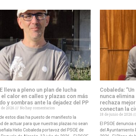
E lleva a pleno un plan de lucha
Cobaleda: “Un
 el calor en calles y plazas con más
nunca elimina
do y sombras ante la dejadez del PP
rechaza mejor
io de 2026
No hay comentarios
conectan la c
18 de junio de 2026
r de estos días ha puesto de manifiesto la
d de actuar para que nuestras plazas no sean
El PSOE denuncia 
señala Helio Cobaleda portavoz del PSOE de
del Ayuntamiento P