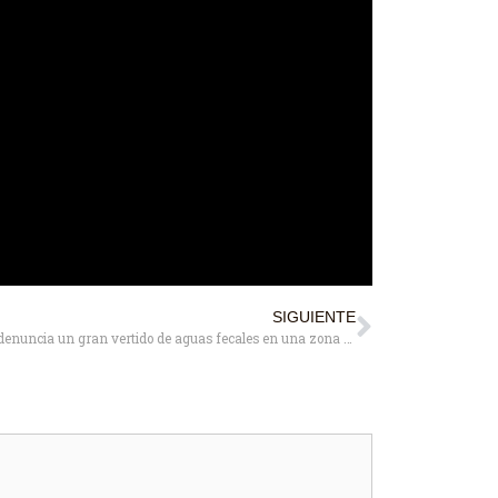
SIGUIENTE
El PSOE denuncia un gran vertido de aguas fecales en una zona verde junto a la M502