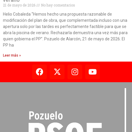
21 de mayo de 2026
No hay comentarios
Helio Cobaleda “Hemos hecho una propuesta razonable de
modificación del plan de obra, que complementada incluso con una
apertura solo por las tardes es perfectamente factible para que se
abra la piscina de verano. Rechazarla demuestra una vez más para
quien gobierna el PP”. Pozuelo de Alarcón, 21 de mayo de 2026. El
PP ha
Leer más »