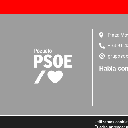
Plaza Ma
+34 91 4
gruposoc
Habla con
Utilizamos cookies
Puedes aprender m