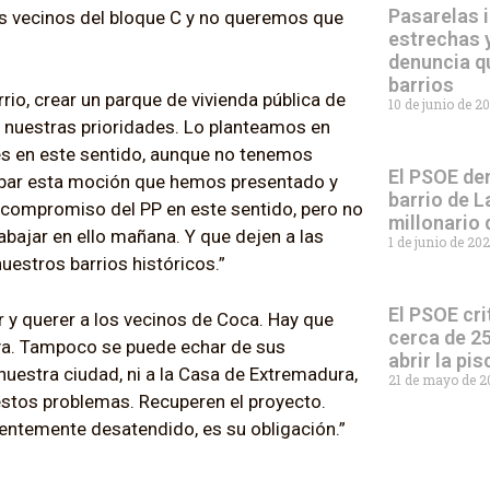
Pasarelas i
os vecinos del bloque C y no queremos que
estrechas y
denuncia q
barrios
rio, crear un parque de vivienda pública de
10 de junio de 2
on nuestras prioridades. Lo planteamos en
s en este sentido, aunque no tenemos
El PSOE den
robar esta moción que hemos presentado y
barrio de L
l compromiso del PP en este sentido, pero no
millonario
bajar en ello mañana. Y que dejen a las
1 de junio de 20
uestros barrios históricos.”
El PSOE cri
y querer a los vecinos de Coca. Hay que
cerca de 25
 ya. Tampoco se puede echar de sus
abrir la pi
 nuestra ciudad, ni a la Casa de Extremadura,
21 de mayo de 
estos problemas. Recuperen el proyecto.
entemente desatendido, es su obligación.”