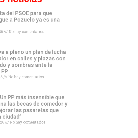
ta del PSOE para que
gue a Pozuelo ya es una
026
No hay comentarios
va a pleno un plan de lucha
alor en calles y plazas con
do y sombras ante la
l PP
026
No hay comentarios
“Un PP más insensible que
ina las becas de comedor y
jorar las pasarelas que
a ciudad”
026
No hay comentarios