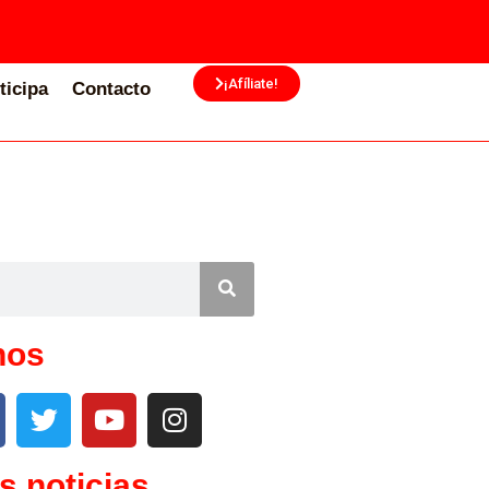
¡Afíliate!
ticipa
Contacto
nos
s noticias