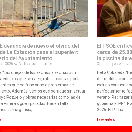
E denuncia de nuevo el olvido del
El PSOE critic
 de La Estación pese al superávit
cerca de 25.00
ario del Ayuntamiento.
la piscina de 
o de 2026
No hay comentarios
21 de mayo de 2026
 “Las quejas de los vecinos y vecinas son
Helio Cobaleda “H
: edificios que se caen, ratas, basuras por las
de modificación d
fuentes que no funcionan o problemas de
incluso con una ape
ento. Además, vemos que se sigue sin actuar
perfectamente fact
royo Pozuelo y obras necesarias como las de
verano. Rechazarl
la Piñera siguen paradas. Hacen falta
gobierna el PP”. P
nes con urgencia,
2026. El PP ha
 »
Leer más »