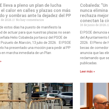
E lleva a pleno un plan de lucha
Cobaleda: “Un
 el calor en calles y plazas con más
nunca elimina
do y sombras ante la dejadez del PP
rechaza mejor
io de 2026
No hay comentarios
conectan la c
18 de junio de 2026
r de estos días ha puesto de manifiesto la
d de actuar para que nuestras plazas no sean
El PSOE denuncia 
señala Helio Cobaleda portavoz del PSOE de
del Ayuntamiento P
 Pozuelo de Alarcón, 13 julio de 2026. El PSOE
2026. El Pleno de h
lo ha presentado una moción para pedir al PP
becas de comedor q
a en marcha inmediata de un Plan
anuncia que las el
reclamando que se
 »
publicadas.
Leer más »