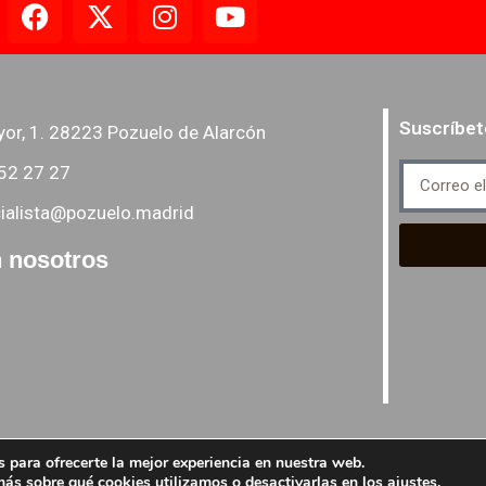
Suscríbet
yor, 1. 28223 Pozuelo de Alarcón
52 27 27
ialista@pozuelo.madrid
 nosotros
 para ofrecerte la mejor experiencia en nuestra web.
ás sobre qué cookies utilizamos o desactivarlas en los
ajustes
.
PSM grupo Socialista -
Pol