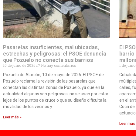
Pasarelas insuficientes, mal ubicadas,
El PSO
estrechas y peligrosas: el PSOE denuncia
barrio
que Pozuelo no conecta sus barrios
millon
10 de junio de 2026
No hay comentarios
1 de juni
Pozuelo de Alarcón, 10 de mayo de 2026. El PSOE de
Cobaleda
Pozuelo reclama la revisión de las pasarelas que
múltiples
conectan las distintas zonas de Pozuelo, ya que en la
calles, 
actualidad algunas son peligrosas, no se usan por estar
aparcami
lejos de los puntos de cruce o que su diseño dificulta la
en el ar
movilidad de los vecinos y
Coca de 
actuacio
Leer más »
Leer más