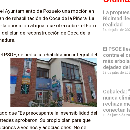
 del Ayuntamiento de Pozuelo una moción en
La propues
an de rehabilitación de Coca de la Piñera. La
Bicimad lle
realidad
 la oposición al igual que otra sobre el Foro
14 de julio de 2
 del plan de reconstrucción de Coca de la
emadura.
El PSOE lle
PSOE, se pedía la rehabilitación integral del
contra el c
más arbola
dejadez de
13 de julio de 2
Cobaleda: 
nunca elim
rechaza me
conectan l
o que “Es preocupante la insensibilidad del
18 de junio de 2
stedes aprobaron. Su propio plan para que
luciones a vecinos y asociaciones. No se