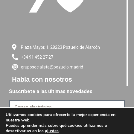
Plaza Mayor, 1. 28223 Pozuelo de Alarcón
+34 91 452 27 27
gruposocialista@pozuelo.madrid
Habla con nosotros
Suscríbete a las últimas novedades
Utilizamos cookies para ofrecerte la mejor experiencia en
nuestra web.
Suscríbete
Puedes aprender más sobre qué cookies utilizamos o
desactivarlas en los
ajustes
.