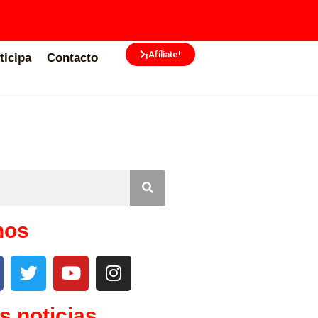
¡Afíliate!
ticipa
Contacto
nos
s noticias