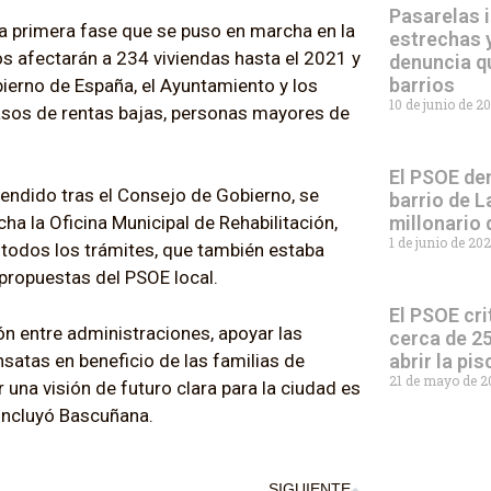
Pasarelas i
la primera fase que se puso en marcha en la
estrechas y
s afectarán a 234 viviendas hasta el 2021 y
denuncia q
barrios
bierno de España, el Ayuntamiento y los
10 de junio de 2
 casos de rentas bajas, personas mayores de
El PSOE den
endido tras el Consejo de Gobierno, se
barrio de L
millonario
a la Oficina Municipal de Rehabilitación,
1 de junio de 20
 todos los trámites, que también estaba
 propuestas del PSOE local.
El PSOE cri
ón entre administraciones, apoyar las
cerca de 25
satas en beneficio de las familias de
abrir la pi
21 de mayo de 
 una visión de futuro clara para la ciudad es
concluyó Bascuñana.
SIGUIENTE