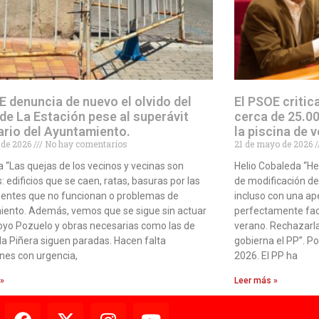
E denuncia de nuevo el olvido del
El PSOE critic
 de La Estación pese al superávit
cerca de 25.00
ario del Ayuntamiento.
la piscina de 
o de 2026
No hay comentarios
21 de mayo de 2026
 “Las quejas de los vecinos y vecinas son
Helio Cobaleda “H
: edificios que se caen, ratas, basuras por las
de modificación d
fuentes que no funcionan o problemas de
incluso con una ape
ento. Además, vemos que se sigue sin actuar
perfectamente fact
royo Pozuelo y obras necesarias como las de
verano. Rechazarl
la Piñera siguen paradas. Hacen falta
gobierna el PP”. P
nes con urgencia,
2026. El PP ha
 »
Leer más »