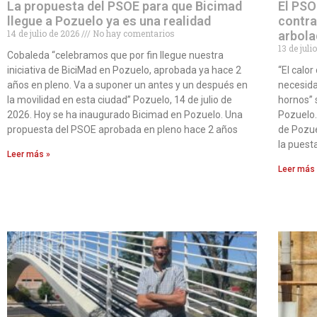
La propuesta del PSOE para que Bicimad
El PSO
llegue a Pozuelo ya es una realidad
contra
14 de julio de 2026
No hay comentarios
arbola
13 de jul
Cobaleda “celebramos que por fin llegue nuestra
iniciativa de BiciMad en Pozuelo, aprobada ya hace 2
“El calo
años en pleno. Va a suponer un antes y un después en
necesida
la movilidad en esta ciudad” Pozuelo, 14 de julio de
hornos” 
2026. Hoy se ha inaugurado Bicimad en Pozuelo. Una
Pozuelo.
propuesta del PSOE aprobada en pleno hace 2 años
de Pozue
la puest
Leer más »
Leer más