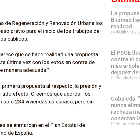
La propues
Bicimad lle
a de Regeneración y Renovación Urbana los
realidad
so previo para el inicio de los trabajos de
14 de julio de 2
ios públicos.
El PSOE lle
parece que se hace realidad una propuesta
contra el c
ta última vez con los votos en contra de
más arbola
 de manera adecuada.”
dejadez de
13 de julio de 2
primera propuesta al respecto, la presión y
urtido efecto. Creemos que abordar los
Cobaleda: 
an solo 234 viviendas es escaso, pero sin
nunca elim
rechaza me
conectan l
18 de junio de 2
nes se enmarcan en el Plan Estatal de
rno de España.