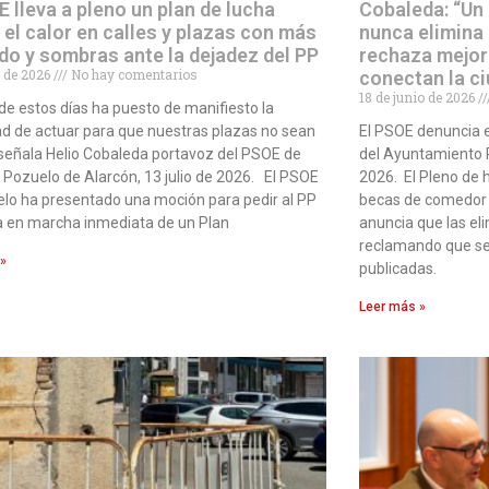
E lleva a pleno un plan de lucha
Cobaleda: “Un
 el calor en calles y plazas con más
nunca elimina
do y sombras ante la dejadez del PP
rechaza mejor
io de 2026
No hay comentarios
conectan la c
18 de junio de 2026
r de estos días ha puesto de manifiesto la
d de actuar para que nuestras plazas no sean
El PSOE denuncia 
señala Helio Cobaleda portavoz del PSOE de
del Ayuntamiento P
 Pozuelo de Alarcón, 13 julio de 2026. El PSOE
2026. El Pleno de h
lo ha presentado una moción para pedir al PP
becas de comedor q
a en marcha inmediata de un Plan
anuncia que las el
reclamando que se
 »
publicadas.
Leer más »