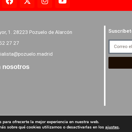
Suscríbet
yor, 1. 28223 Pozuelo de Alarcón
52 27 27
ialista@pozuelo.madrid
 nosotros
 para ofrecerte la mejor experiencia en nuestra web.
ás sobre qué cookies utilizamos o desactivarlas en los
ajustes
.
PSM grupo Socialista -
Pol