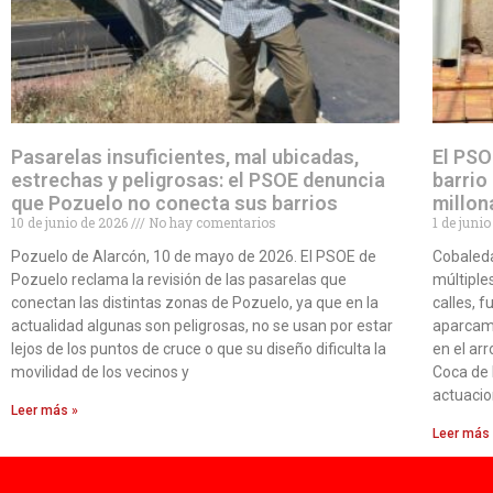
Pasarelas insuficientes, mal ubicadas,
El PSO
estrechas y peligrosas: el PSOE denuncia
barrio
que Pozuelo no conecta sus barrios
millon
10 de junio de 2026
No hay comentarios
1 de juni
Pozuelo de Alarcón, 10 de mayo de 2026. El PSOE de
Cobaleda
Pozuelo reclama la revisión de las pasarelas que
múltiples
conectan las distintas zonas de Pozuelo, ya que en la
calles, 
actualidad algunas son peligrosas, no se usan por estar
aparcami
lejos de los puntos de cruce o que su diseño dificulta la
en el ar
movilidad de los vecinos y
Coca de 
actuacio
Leer más »
Leer más