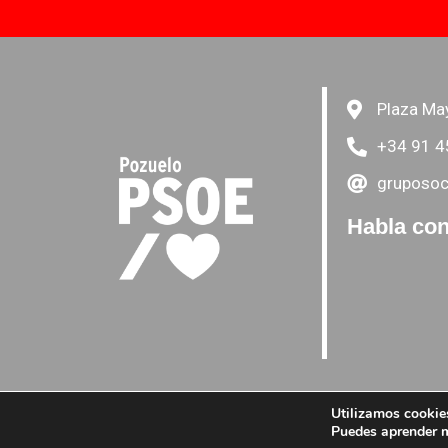
Plaza Ma
+34 91 4
gruposoc
Habla con
Utilizamos cookies
Puedes aprender m