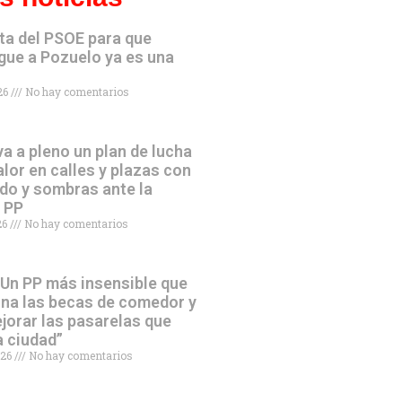
ta del PSOE para que
gue a Pozuelo ya es una
026
No hay comentarios
va a pleno un plan de lucha
alor en calles y plazas con
do y sombras ante la
l PP
026
No hay comentarios
“Un PP más insensible que
ina las becas de comedor y
jorar las pasarelas que
a ciudad”
026
No hay comentarios