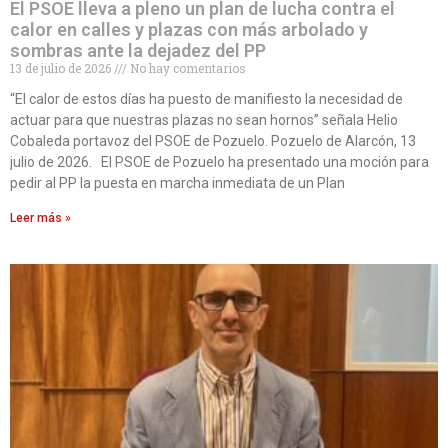
El PSOE lleva a pleno un plan de lucha contra el
calor en calles y plazas con más arbolado y
sombras ante la dejadez del PP
13 de julio de 2026
No hay comentarios
“El calor de estos días ha puesto de manifiesto la necesidad de
actuar para que nuestras plazas no sean hornos” señala Helio
Cobaleda portavoz del PSOE de Pozuelo. Pozuelo de Alarcón, 13
julio de 2026. El PSOE de Pozuelo ha presentado una moción para
pedir al PP la puesta en marcha inmediata de un Plan
Leer más »