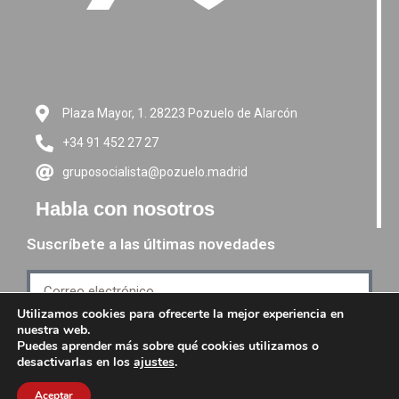
Plaza Mayor, 1. 28223 Pozuelo de Alarcón
+34 91 452 27 27
gruposocialista@pozuelo.madrid
Habla con nosotros
Suscríbete a las últimas novedades
Utilizamos cookies para ofrecerte la mejor experiencia en
nuestra web.
Suscríbete
Puedes aprender más sobre qué cookies utilizamos o
desactivarlas en los
ajustes
.
Aceptar