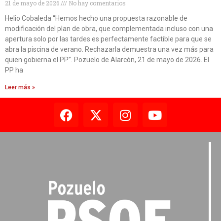
21 de mayo de 2026
No hay comentarios
Helio Cobaleda “Hemos hecho una propuesta razonable de
modificación del plan de obra, que complementada incluso con una
apertura solo por las tardes es perfectamente factible para que se
abra la piscina de verano. Rechazarla demuestra una vez más para
quien gobierna el PP”. Pozuelo de Alarcón, 21 de mayo de 2026. El
PP ha
Leer más »