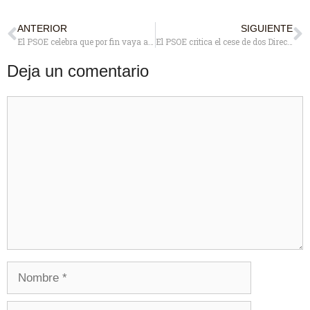
ANTERIOR
SIGUIENTE
El PSOE celebra que por fin vaya a ponerse en marcha el servicio de rehabilitación para Pozuelo Pueblo y Estación que propuso hace 4 años
El PSOE critica el cese de dos Directores Generales con más de 15 años de vinculación con Pozuelo
Deja un comentario