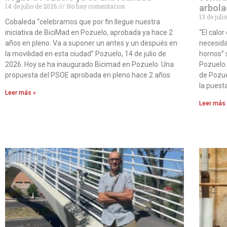
14 de julio de 2026
No hay comentarios
arbola
13 de jul
Cobaleda “celebramos que por fin llegue nuestra
iniciativa de BiciMad en Pozuelo, aprobada ya hace 2
“El calo
años en pleno. Va a suponer un antes y un después en
necesida
la movilidad en esta ciudad” Pozuelo, 14 de julio de
hornos” 
2026. Hoy se ha inaugurado Bicimad en Pozuelo. Una
Pozuelo.
propuesta del PSOE aprobada en pleno hace 2 años
de Pozue
la puest
Leer más »
Leer más