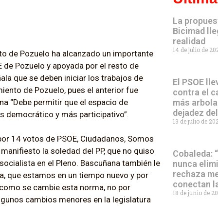
La propues
Bicimad lle
realidad
14 de julio de 2
ento de Pozuelo ha alcanzado un importante
E de Pozuelo y apoyada por el resto de
ala que se deben iniciar los trabajos de
El PSOE lle
ento de Pozuelo, pues el anterior fue
contra el c
a “Debe permitir que el espacio de
más arbola
dejadez de
s democrático y más participativo”.
13 de julio de 2
 por 14 votos de PSOE, Ciudadanos, Somos
manifiesto la soledad del PP, que no quiso
Cobaleda: 
 socialista en el Pleno. Bascuñana también le
nunca elim
rechaza me
ta, que estamos en un tiempo nuevo y por
conectan l
s como se cambie esta norma, no por
18 de junio de 2
algunos cambios menores en la legislatura