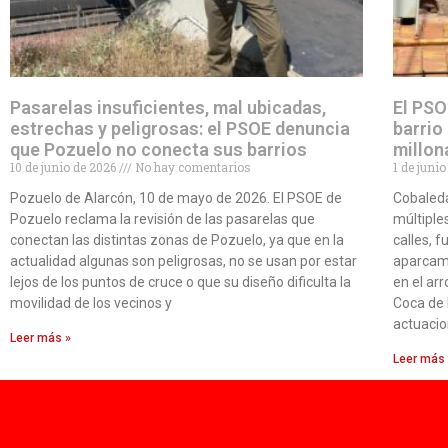
Pasarelas insuficientes, mal ubicadas,
El PSO
estrechas y peligrosas: el PSOE denuncia
barrio
que Pozuelo no conecta sus barrios
millon
10 de junio de 2026
No hay comentarios
1 de juni
Pozuelo de Alarcón, 10 de mayo de 2026. El PSOE de
Cobaleda
Pozuelo reclama la revisión de las pasarelas que
múltiples
conectan las distintas zonas de Pozuelo, ya que en la
calles, 
actualidad algunas son peligrosas, no se usan por estar
aparcami
lejos de los puntos de cruce o que su diseño dificulta la
en el ar
movilidad de los vecinos y
Coca de 
actuacio
Leer más »
Leer más