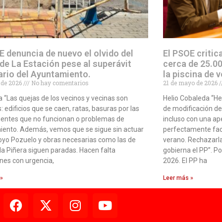
E denuncia de nuevo el olvido del
El PSOE critic
 de La Estación pese al superávit
cerca de 25.00
ario del Ayuntamiento.
la piscina de 
o de 2026
No hay comentarios
21 de mayo de 2026
 “Las quejas de los vecinos y vecinas son
Helio Cobaleda “H
: edificios que se caen, ratas, basuras por las
de modificación d
fuentes que no funcionan o problemas de
incluso con una ape
ento. Además, vemos que se sigue sin actuar
perfectamente fact
royo Pozuelo y obras necesarias como las de
verano. Rechazarl
la Piñera siguen paradas. Hacen falta
gobierna el PP”. P
nes con urgencia,
2026. El PP ha
 »
Leer más »