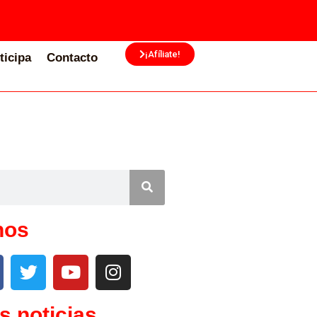
¡Afíliate!
ticipa
Contacto
nos
s noticias