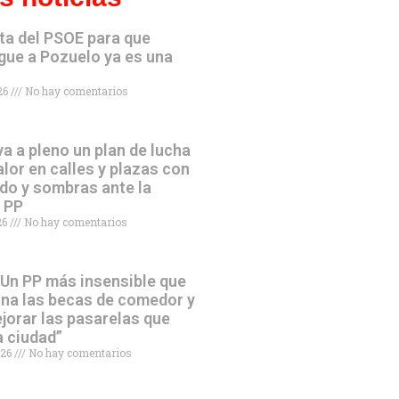
ta del PSOE para que
gue a Pozuelo ya es una
026
No hay comentarios
va a pleno un plan de lucha
alor en calles y plazas con
do y sombras ante la
l PP
026
No hay comentarios
“Un PP más insensible que
ina las becas de comedor y
jorar las pasarelas que
a ciudad”
026
No hay comentarios