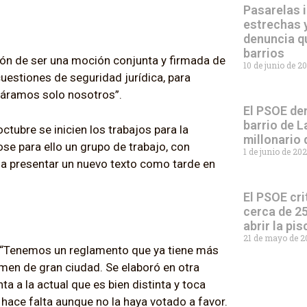
Pasarelas i
estrechas y
denuncia q
barrios
ión de ser una moción conjunta y firmada de
10 de junio de 2
uestiones de seguridad jurídica, para
ntáramos solo nosotros”.
El PSOE den
barrio de L
tubre se inicien los trabajos para la
millonario
se para ello un grupo de trabajo, con
1 de junio de 20
da presentar un nuevo texto como tarde en
El PSOE cri
cerca de 25
abrir la pi
21 de mayo de 
a “Tenemos un reglamento que ya tiene más
imen de gran ciudad. Se elaboró en otra
a a la actual que es bien distinta y toca
hace falta aunque no la haya votado a favor.