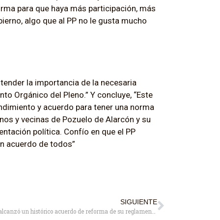
rma para que haya más participación, más
ierno, algo que al PP no le gusta mucho
ntender la importancia de la necesaria
to Orgánico del Pleno.” Y concluye, “Este
endimiento y acuerdo para tener una norma
inos y vecinas de Pozuelo de Alarcón y su
ntación política. Confío en que el PP
un acuerdo de todos”
SIGUIENTE
El Pleno alcanzó un histórico acuerdo de reforma de su reglamento a propuesta del PSOE y apoyado por todos los grupos menos el PP