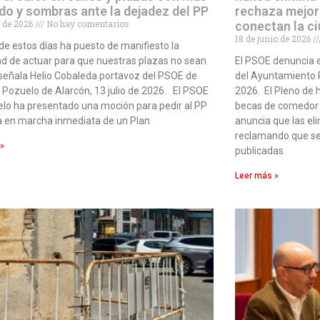
do y sombras ante la dejadez del PP
rechaza mejor
io de 2026
No hay comentarios
conectan la c
18 de junio de 2026
r de estos días ha puesto de manifiesto la
d de actuar para que nuestras plazas no sean
El PSOE denuncia 
señala Helio Cobaleda portavoz del PSOE de
del Ayuntamiento P
 Pozuelo de Alarcón, 13 julio de 2026. El PSOE
2026. El Pleno de h
lo ha presentado una moción para pedir al PP
becas de comedor q
a en marcha inmediata de un Plan
anuncia que las el
reclamando que se
 »
publicadas.
Leer más »