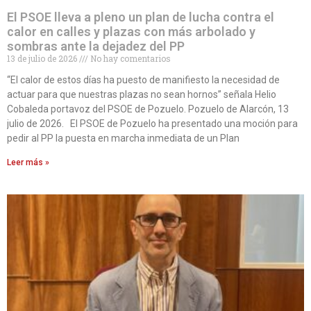
El PSOE lleva a pleno un plan de lucha contra el
calor en calles y plazas con más arbolado y
sombras ante la dejadez del PP
13 de julio de 2026
No hay comentarios
“El calor de estos días ha puesto de manifiesto la necesidad de
actuar para que nuestras plazas no sean hornos” señala Helio
Cobaleda portavoz del PSOE de Pozuelo. Pozuelo de Alarcón, 13
julio de 2026. El PSOE de Pozuelo ha presentado una moción para
pedir al PP la puesta en marcha inmediata de un Plan
Leer más »