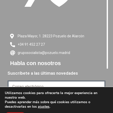
Plaza Mayor, 1. 28223 Pozuelo de Alarcón
+34 91 452 27 27
gruposocialista@pozuelo.madrid
Habla con nosotros
Suscríbete a las últimas novedades
Utilizamos cookies para ofrecerte la mejor experiencia en
nuestra web.
Suscríbete
Puedes aprender más sobre qué cookies utilizamos o
desactivarlas en los
ajustes
.