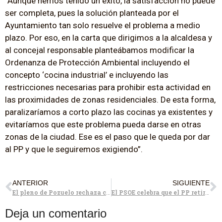
“Aunque hemos tenido un éxito, la satisfacción no puede
ser completa, pues la solución planteada por el
Ayuntamiento tan solo resuelve el problema a medio
plazo. Por eso, en la carta que dirigimos a la alcaldesa y
al concejal responsable planteábamos modificar la
Ordenanza de Protección Ambiental incluyendo el
concepto ‘cocina industrial’ e incluyendo las
restricciones necesarias para prohibir esta actividad en
las proximidades de zonas residenciales. De esta forma,
paralizaríamos a corto plazo las cocinas ya existentes y
evitaríamos que este problema pueda darse en otras
zonas de la ciudad. Ese es el paso que le queda por dar
al PP y que le seguiremos exigiendo”.
ANTERIOR
SIGUIENTE
El pleno de Pozuelo rechaza construir un nuevo Parque Deportivo en la ciudad
El PSOE celebra que el PP retire a Quislant como candidata tras su mala gestión
Deja un comentario