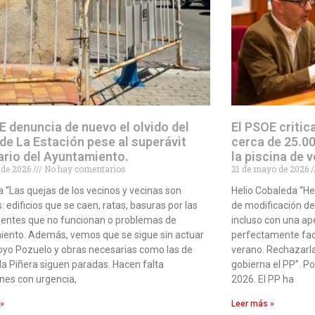
E denuncia de nuevo el olvido del
El PSOE critic
 de La Estación pese al superávit
cerca de 25.00
ario del Ayuntamiento.
la piscina de 
o de 2026
No hay comentarios
21 de mayo de 2026
 “Las quejas de los vecinos y vecinas son
Helio Cobaleda “H
: edificios que se caen, ratas, basuras por las
de modificación d
fuentes que no funcionan o problemas de
incluso con una ape
ento. Además, vemos que se sigue sin actuar
perfectamente fact
royo Pozuelo y obras necesarias como las de
verano. Rechazarl
la Piñera siguen paradas. Hacen falta
gobierna el PP”. P
nes con urgencia,
2026. El PP ha
 »
Leer más »