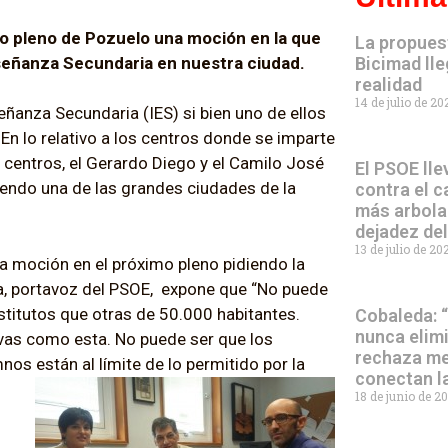
o pleno de Pozuelo una moción en la que
La propues
nseñanza Secundaria en nuestra ciudad.
Bicimad lle
realidad
14 de julio de 2
eñanza Secundaria (IES) si bien uno de ellos
En lo relativo a los centros donde se imparte
 centros, el Gerardo Diego y el Camilo José
El PSOE lle
iendo una de las grandes ciudades de la
contra el c
más arbola
dejadez de
13 de julio de 2
na moción en el próximo pleno pidiendo la
a, portavoz del PSOE, expone que “No puede
titutos que otras de 50.000 habitantes.
Cobaleda: 
nunca elim
ivas como esta. No puede ser que los
rechaza me
nos están al límite de lo permitido
por la
conectan l
18 de junio de 2