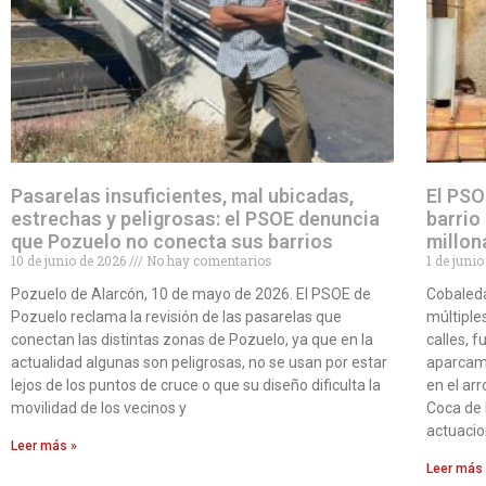
Pasarelas insuficientes, mal ubicadas,
El PSO
estrechas y peligrosas: el PSOE denuncia
barrio
que Pozuelo no conecta sus barrios
millon
10 de junio de 2026
No hay comentarios
1 de juni
Pozuelo de Alarcón, 10 de mayo de 2026. El PSOE de
Cobaleda
Pozuelo reclama la revisión de las pasarelas que
múltiples
conectan las distintas zonas de Pozuelo, ya que en la
calles, 
actualidad algunas son peligrosas, no se usan por estar
aparcami
lejos de los puntos de cruce o que su diseño dificulta la
en el ar
movilidad de los vecinos y
Coca de 
actuacio
Leer más »
Leer más