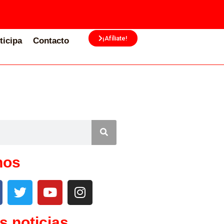
¡Afíliate!
ticipa
Contacto
nos
s noticias