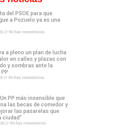
ta del PSOE para que
gue a Pozuelo ya es una
026
No hay comentarios
va a pleno un plan de lucha
alor en calles y plazas con
do y sombras ante la
l PP
026
No hay comentarios
“Un PP más insensible que
ina las becas de comedor y
jorar las pasarelas que
a ciudad”
026
No hay comentarios