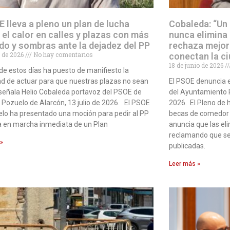
E lleva a pleno un plan de lucha
Cobaleda: “Un
 el calor en calles y plazas con más
nunca elimina
do y sombras ante la dejadez del PP
rechaza mejor
io de 2026
No hay comentarios
conectan la c
18 de junio de 2026
r de estos días ha puesto de manifiesto la
d de actuar para que nuestras plazas no sean
El PSOE denuncia 
señala Helio Cobaleda portavoz del PSOE de
del Ayuntamiento P
 Pozuelo de Alarcón, 13 julio de 2026. El PSOE
2026. El Pleno de h
lo ha presentado una moción para pedir al PP
becas de comedor q
a en marcha inmediata de un Plan
anuncia que las el
reclamando que se
 »
publicadas.
Leer más »