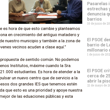
Pasarelas i
estrechas y
denuncia q
barrios
10 de junio de 2
 que es hora de que esto cambie y planteamos
 zona en crecimiento del antiguo matadero y
El PSOE den
 de nuestro municipio y también a la zona de
barrio de L
enes vecinos acuden a clase aquí.”
millonario
1 de junio de 20
a propuesta de sentido común. No podemos
menos Institutos, máxime cuando la Sra.
El PSOE cri
.000 estudiantes. Es hora de atender a la
cerca de 25
ulsar un nuevo centro que de servicio a la
abrir la pi
 esos dos grandes IES que tenemos estén
21 de mayo de 
a que esto es una prioridad y apoye nuestra
mejor de las eduaciones públicas y esta