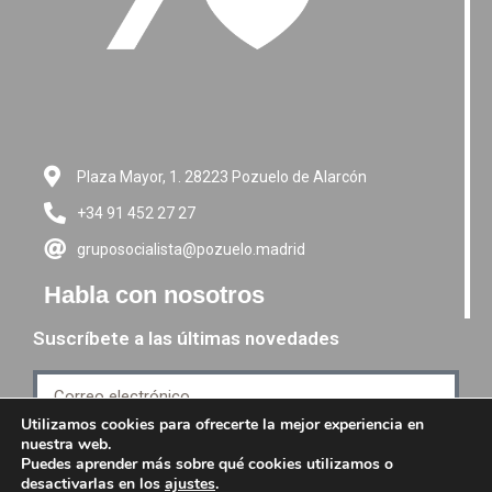
Plaza Mayor, 1. 28223 Pozuelo de Alarcón
+34 91 452 27 27
gruposocialista@pozuelo.madrid
Habla con nosotros
Suscríbete a las últimas novedades
Utilizamos cookies para ofrecerte la mejor experiencia en
nuestra web.
Suscríbete
Puedes aprender más sobre qué cookies utilizamos o
desactivarlas en los
ajustes
.