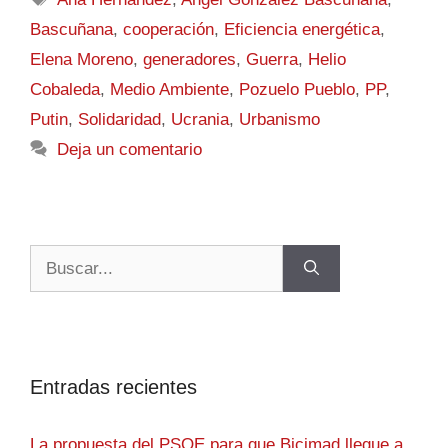
Bascuñana
,
cooperación
,
Eficiencia energética
,
Elena Moreno
,
generadores
,
Guerra
,
Helio
Cobaleda
,
Medio Ambiente
,
Pozuelo Pueblo
,
PP
,
Putin
,
Solidaridad
,
Ucrania
,
Urbanismo
Deja un comentario
Entradas recientes
La propuesta del PSOE para que Bicimad llegue a