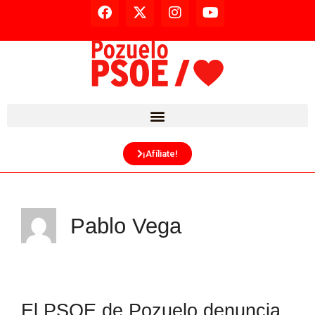
¡Afíliate!
Pablo Vega
El PSOE de Pozuelo denuncia