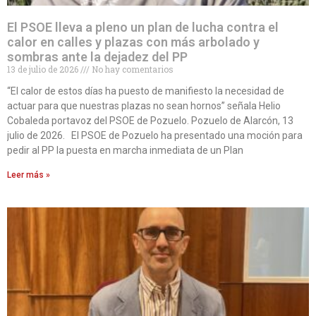
El PSOE lleva a pleno un plan de lucha contra el
calor en calles y plazas con más arbolado y
sombras ante la dejadez del PP
13 de julio de 2026
No hay comentarios
“El calor de estos días ha puesto de manifiesto la necesidad de
actuar para que nuestras plazas no sean hornos” señala Helio
Cobaleda portavoz del PSOE de Pozuelo. Pozuelo de Alarcón, 13
julio de 2026. El PSOE de Pozuelo ha presentado una moción para
pedir al PP la puesta en marcha inmediata de un Plan
Leer más »