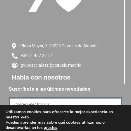
Plaza Mayor, 1. 28223 Pozuelo de Alarcón
+34 91 452 27 27
gruposocialista@pozuelo.madrid
Habla con nosotros
Suscríbete a las últimas novedades
Utilizamos cookies para ofrecerte la mejor experiencia en
nuestra web.
Suscríbete
Puedes aprender más sobre qué cookies utilizamos o
desactivarlas en los
ajustes
.