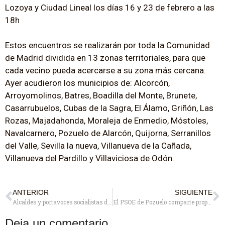
Lozoya y Ciudad Lineal los días 16 y 23 de febrero a las
18h
Estos encuentros se realizarán por toda la Comunidad
de Madrid dividida en 13 zonas territoriales, para que
cada vecino pueda acercarse a su zona más cercana.
Ayer acudieron los municipios de: Alcorcón,
Arroyomolinos, Batres, Boadilla del Monte, Brunete,
Casarrubuelos, Cubas de la Sagra, El Álamo, Griñón, Las
Rozas, Majadahonda, Moraleja de Enmedio, Móstoles,
Navalcarnero, Pozuelo de Alarcón, Quijorna, Serranillos
del Valle, Sevilla la nueva, Villanueva de la Cañada,
Villanueva del Pardillo y Villaviciosa de Odón.
ANTERIOR
SIGUIENTE
Alcaldes y portavoces socialistas de la Zona Oeste de Madrid exigen a Ayuso soluciones a los problemas de vivienda, sanidad, transportes y movilidad
El PSOE de Pozuelo comparte propuestas e impresiones con vecinos y comerciantes de la Estación abandonados por el Ayuntamiento
Deja un comentario