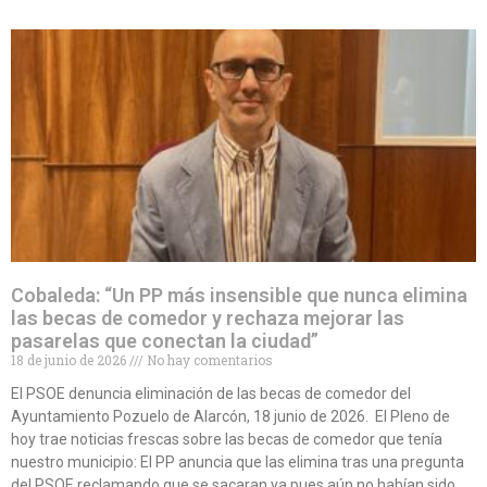
Cobaleda: “Un PP más insensible que nunca elimina
las becas de comedor y rechaza mejorar las
pasarelas que conectan la ciudad”
18 de junio de 2026
No hay comentarios
El PSOE denuncia eliminación de las becas de comedor del
Ayuntamiento Pozuelo de Alarcón, 18 junio de 2026. El Pleno de
hoy trae noticias frescas sobre las becas de comedor que tenía
nuestro municipio: El PP anuncia que las elimina tras una pregunta
del PSOE reclamando que se sacaran ya pues aún no habían sido