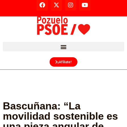
¡Afíliate!
Bascuñana: “La
movilidad sostenible es
una pieza angular de