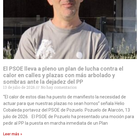
El PSOE lleva a pleno un plan de lucha contra el
calor en calles y plazas con más arbolado y
sombras ante la dejadez del PP
13 de julio de 2026
No hay comentarios
“El calor de estos días ha puesto de manifiesto la necesidad de
actuar para que nuestras plazas no sean hornos” señala Helio
Cobaleda portavoz del PSOE de Pozuelo. Pozuelo de Alarcón, 13
julio de 2026. El PSOE de Pozuelo ha presentado una moción para
pedir al PP la puesta en marcha inmediata de un Plan
Leer más »