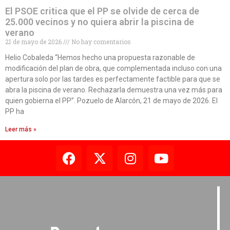
El PSOE critica que el PP se olvide de cerca de
25.000 vecinos y no quiera abrir la piscina de
verano
21 de mayo de 2026
No hay comentarios
Helio Cobaleda “Hemos hecho una propuesta razonable de
modificación del plan de obra, que complementada incluso con una
apertura solo por las tardes es perfectamente factible para que se
abra la piscina de verano. Rechazarla demuestra una vez más para
quien gobierna el PP”. Pozuelo de Alarcón, 21 de mayo de 2026. El
PP ha
Leer más »