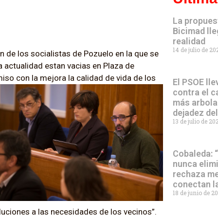
La propues
Bicimad lle
realidad
14 de julio de 2
n de los socialistas de Pozuelo en la que se
la actualidad estan vacias en Plaza de
iso con la mejora la calidad
de vida de los
El PSOE lle
contra el c
más arbola
dejadez de
13 de julio de 2
Cobaleda: 
nunca elim
rechaza me
conectan l
18 de junio de 2
luciones a las necesidades de los vecinos”.