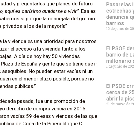
iudad y preguntarles que planes de futuro
Pasarelas i
estrechas y
do, aquí es carísimo quedarse a vivir”.
Esa es
denuncia q
 sabemos si porque la concejala del gremio
barrios
 privados a los de la mayoría”
10 de junio de 2
la vivienda es una prioridad para nosotros.
El PSOE den
zar el acceso a la vivienda tanto a los
barrio de L
ajas. A día de hoy hay 50 viviendas
millonario
Plaza de España y gente que se tiene que ir
1 de junio de 20
 asequibles. No pueden estar vacías ni un
quen en el menor plazo posible, porque no
El PSOE cri
endas públicas.”
cerca de 25
abrir la pi
la década pasada, fue una promoción de
21 de mayo de 
cuyo derecho de compra vencía en 2015.
daron vacías 59 de esas viviendas de las que
ública de Coca de la Piñera bloque C.