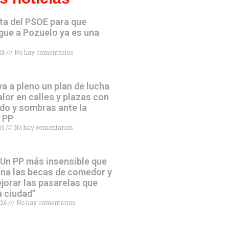
ta del PSOE para que
gue a Pozuelo ya es una
026
No hay comentarios
va a pleno un plan de lucha
alor en calles y plazas con
do y sombras ante la
l PP
026
No hay comentarios
“Un PP más insensible que
ina las becas de comedor y
jorar las pasarelas que
a ciudad”
026
No hay comentarios