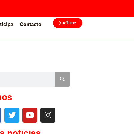
¡Afíliate!
ticipa
Contacto
nos
s noticias