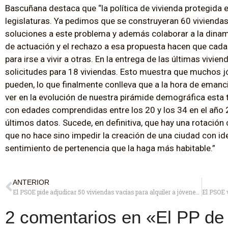
Bascuñana destaca que “la política de vivienda protegida
legislaturas. Ya pedimos que se construyeran 60 viviendas
soluciones a este problema y además colaborar a la dinami
de actuación y el rechazo a esa propuesta hacen que cad
para irse a vivir a otras. En la entrega de las últimas viv
solicitudes para 18 viviendas. Esto muestra que muchos jó
pueden, lo que finalmente conlleva que a la hora de emanci
ver en la evolución de nuestra pirámide demográfica esta t
con edades comprendidas entre los 20 y los 34 en el añ
últimos datos. Sucede, en definitiva, que hay una rotación
que no hace sino impedir la creación de una ciudad con ide
sentimiento de pertenencia que la haga más habitable.”
ANTERIOR
El PSOE pide adjudicar 50 viviendas vacías para alquiler a jóvenes y vecinos con rentas bajas
2 comentarios en «El PP de