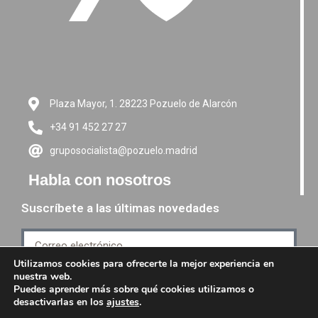
Plaza Mayor, 1. 28223 Pozuelo de Alarcón
+34 91 452 27 27
gruposocialista@pozuelo.madrid
Habla con nosotros
Suscríbete a las últimas novedades
Utilizamos cookies para ofrecerte la mejor experiencia en
nuestra web.
Suscríbete
Puedes aprender más sobre qué cookies utilizamos o
desactivarlas en los
ajustes
.