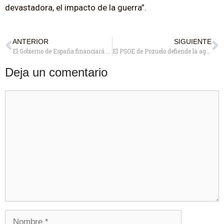
devastadora, el impacto de la guerra”.
ANTERIOR
SIGUIENTE
El Gobierno de España financiará en Pozuelo 2 pasarelas peatonales y ciclistas de 2,5 millones con Fondo Europeos
El PSOE de Pozuelo defiende la agenda feminista con motivo del 8 de marzo
Deja un comentario