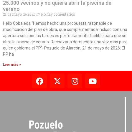
25.000 vecinos y no quiera abrir la piscina de
verano
21 de mayo de 2026
No hay comentarios
Helio Cobaleda “Hemos hecho una propuesta razonable de
modificación del plan de obra, que complementada incluso con una
apertura solo por las tardes es perfectamente factible para que se
abra la piscina de verano. Rechazarla demuestra una vez más para
quien gobierna el PP”. Pozuelo de Alarcón, 21 de mayo de 2026. El
PP ha
Leer más »