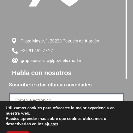
Plaza Mayor, 1. 28223 Pozuelo de Alarcón
+34 91 452 27 27
gruposocialista@pozuelo.madrid
Habla con nosotros
Suscríbete a las últimas novedades
Utilizamos cookies para ofrecerte la mejor experiencia en
nuestra web.
Suscríbete
Puedes aprender más sobre qué cookies utilizamos o
desactivarlas en los
ajustes
.