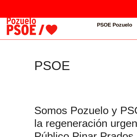
PSOE Pozuelo
PSOE
Somos Pozuelo y PSO
la regeneración urgen
Público Pinar Prados