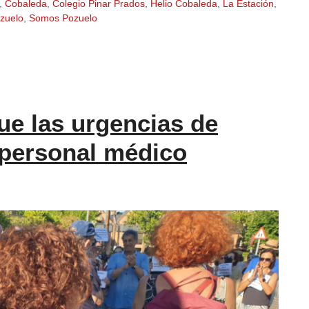
,
Cobaleda
,
Colegio Pinar Prados
,
Helio Cobaleda
,
La Estación
,
zuelo
,
Somos Pozuelo
e las urgencias de
 personal médico