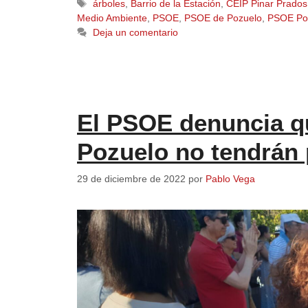
árboles
,
Barrio de la Estación
,
CEIP Pinar Prados
Medio Ambiente
,
PSOE
,
PSOE de Pozuelo
,
PSOE Po
Deja un comentario
El PSOE denuncia qu
Pozuelo no tendrán
29 de diciembre de 2022
por
Pablo Vega