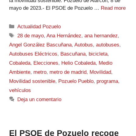
la movilidad sostenible. Pozuelo de Alarcón, 8 de
mayo de 2023.- El PSOE de Pozuelo …
Read more
Actualidad Pozuelo
28 de mayo
,
Ana Hernández
,
ana hernandez
,
Angel González Bascuñana
,
Autobus
,
autobuses
,
Autobuses Eléctricos
,
Bascuñana
,
bicicleta
,
Cobaleda
,
Elecciones
,
Helio Cobaleda
,
Medio
Ambiente
,
metro
,
metro de madrid
,
Movilidad
,
Movilidad sostenible
,
Pozuelo Pueblo
,
programa
,
vehículos
Deja un comentario
El PSOE de Pozuelo recoge