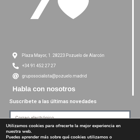
Plaza Mayor, 1. 28223 Pozuelo de Alarcón
+34 91 452 27 27
gruposocialista@pozuelo.madrid
Habla con nosotros
Suscríbete a las últimas novedades
Utilizamos cookies para ofrecerte la mejor experiencia en
nuestra web.
Suscríbete
Puedes aprender más sobre qué cookies utilizamos o