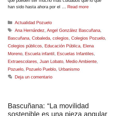
que pueden ser mucho más cuidados que lo que
han sido hasta ahora por el …
Read more
Actualidad Pozuelo
Ana Hernández
,
Angel González Bascuñana
,
Bascuñana
,
Cobaleda
,
colegios
,
Colegios Pozuelo
,
Colegios públicos
,
Educación Pública
,
Elena
Moreno
,
Escuela infantil
,
Escuelas Infantiles
,
Extraescolares
,
Juan Lobato
,
Medio Ambiente
,
Pozuelo
,
Pozuelo Pueblo
,
Urbanismo
Deja un comentario
Bascuñana: “La movilidad
sostenible es una pieza angular