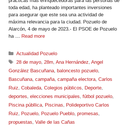
prácticas más enriquecedoras para las personas de
toda edad, ha planteado importantes inversiones
para asegurar que este sea una actividad de
máxima relevancia para la ciudad. Pozuelo de
Alarcón, 4 de mayo de 2023.- El PSOE de Pozuelo
ha …
Read more
Actualidad Pozuelo
28 de mayo
,
28m
,
Ana Hernández
,
Angel
González Bascuñana
,
baloncesto pozuelo
,
Bascuñana
,
campaña
,
campaña electora
,
Carlos
Ruiz
,
Cobaleda
,
Colegios públicos
,
Deporte
,
deportes
,
elecciones municipales
,
fútbol pozuelo
,
Piscina públlica
,
Piscinas
,
Polideportivo Carlos
Ruiz
,
Pozuelo
,
Pozuelo Pueblo
,
promesas
,
propuestas
,
Valle de las Cañas